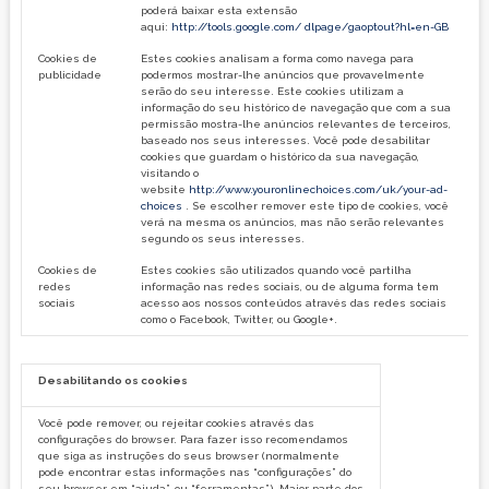
poderá baixar esta extensão
aqui:
http://tools.google.com/ dlpage/gaoptout?hl=en-GB
Cookies de
Estes cookies analisam a forma como navega para
publicidade
podermos mostrar-lhe anúncios que provavelmente
serão do seu interesse. Este cookies utilizam a
informação do seu histórico de navegação que com a sua
permissão mostra-lhe anúncios relevantes de terceiros,
baseado nos seus interesses. Você pode desabilitar
cookies que guardam o histórico da sua navegação,
visitando o
website
http://www.youronlinechoices.com/uk/your-ad-
choices
. Se escolher remover este tipo de cookies, você
verá na mesma os anúncios, mas não serão relevantes
segundo os seus interesses.
Cookies de
Estes cookies são utilizados quando você partilha
redes
informação nas redes sociais, ou de alguma forma tem
sociais
acesso aos nossos conteúdos através das redes sociais
como o Facebook, Twitter, ou Google+.
Desabilitando os cookies
Você pode remover, ou rejeitar cookies através das
configurações do browser. Para fazer isso recomendamos
que siga as instruções do seus browser (normalmente
pode encontrar estas informações nas “configurações” do
seu browser em “ajuda”, ou “ferramentas”). Maior parte dos