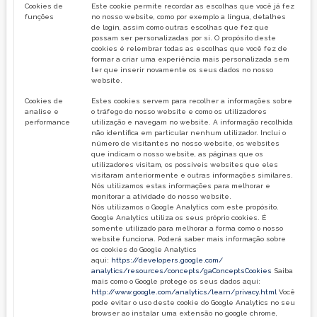
Cookies de
Este cookie permite recordar as escolhas que você já fez
funções
no nosso website, como por exemplo a língua, detalhes
de login, assim como outras escolhas que fez que
possam ser personalizadas por si. O propósito deste
cookies é relembrar todas as escolhas que você fez de
formar a criar uma experiência mais personalizada sem
ter que inserir novamente os seus dados no nosso
website.
Cookies de
Estes cookies servem para recolher a informações sobre
analise e
o tráfego do nosso website e como os utilizadores
performance
utilização e navegam no website. A informação recolhida
não identifica em particular nenhum utilizador. Inclui o
número de visitantes no nosso website, os websites
que indicam o nosso website, as páginas que os
utilizadores visitam, os possíveis websites que eles
visitaram anteriormente e outras informações similares.
Nós utilizamos estas informações para melhorar e
monitorar a atividade do nosso website.
Nós utilizamos o Google Analytics com este propósito.
Google Analytics utiliza os seus próprio cookies. É
somente utilizado para melhorar a forma como o nosso
website funciona. Poderá saber mais informação sobre
os cookies do Google Analytics
aqui:
https://developers.google.com/
analytics/resources/concepts/gaConceptsCookies
Saiba
mais como o Google protege os seus dados aqui:
http://www.google.com/analytics/learn/privacy.html
Você
pode evitar o uso deste cookie do Google Analytics no seu
browser ao instalar uma extensão no google chrome,