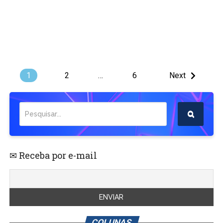
1
2
…
6
Next
✉ Receba por e-mail
COLUNAS